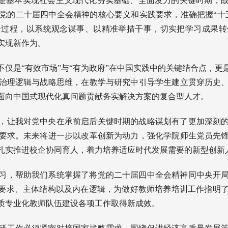
期是基本实现社会主义现代化夯实基础、全面发力的关键时期，
党的二十届四中全会精神的核心要义和实践要求，准确把握“十
全过程，以系统观念谋事、以精准举措干事，切实把学习成果转
实现新作为。
不仅是“有效市场”与“有为政府”在中国实践中的关键结合点，
治理逻辑与战略思维，在教学与研究中引导学生建立贯穿历史
面向中国式现代化真问题贡献务实解决方案的复合型人才。
，让我对党中央在承前启后关键时期的战略谋划有了更加深刻
要求。未来将进一步以改革创新为动力，强化学院师生党员先
扎实推进校企协同育人，着力培养适应时代发展需要的新型创新
习，帮助我们系统掌握了将党的二十届四中全会精神同中央开
性要求、主体结构以及内在逻辑，为做好教师培养培训工作指明
质专业化教师队伍建设各项工作取得新成效。