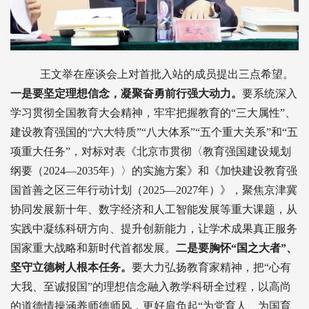
王文举在座谈会上对首批入站的成员提出三点希望。
一是要坚定理想信念，凝聚奋勇前行强大动力。
要系统深入
学习贯彻全国教育大会精神，牢牢把握教育的“三大属性”、
建设教育强国的“六大特质”“八大体系”“五个重大关系”和“五
项重大任务”，对标对表《北京市贯彻〈教育强国建设规划
纲要（2024—2035年）〉的实施方案》和《加快建设教育强
国首善之区三年行动计划（2025—2027年）》，聚焦京津冀
协同发展新十年、数字经济和人工智能发展等重大课题，从
实践中凝练科研方向、提升创新能力，让学术成果真正服务
国家重大战略和新时代首都发展。
二是要胸怀“国之大者”、
坚守立德树人根本任务。
要大力弘扬教育家精神，把“心有
大我、至诚报国”的理想信念融入教学科研全过程，以高尚
的道德情操涵养师德师风，更好肩负起“为党育人、为国育